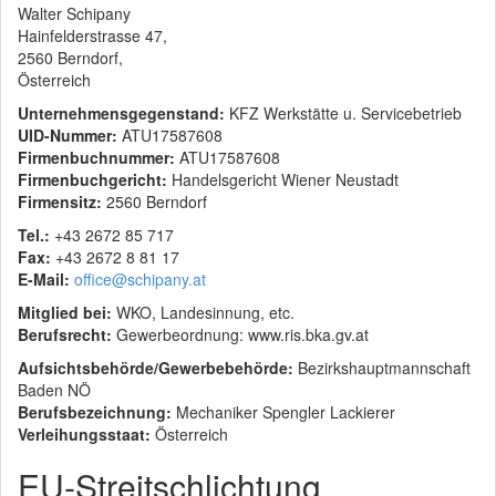
Walter Schipany
Hainfelderstrasse 47,
2560 Berndorf,
Österreich
Unternehmensgegenstand:
KFZ Werkstätte u. Servicebetrieb
UID-Nummer:
ATU17587608
Firmenbuchnummer:
ATU17587608
Firmenbuchgericht:
Handelsgericht Wiener Neustadt
Firmensitz:
2560 Berndorf
Tel.:
+43 2672 85 717
Fax:
+43 2672 8 81 17
E-Mail:
office@schipany.at
Mitglied bei:
WKO, Landesinnung, etc.
Berufsrecht:
Gewerbeordnung: www.ris.bka.gv.at
Aufsichtsbehörde/Gewerbebehörde:
Bezirkshauptmannschaft
Baden NÖ
Berufsbezeichnung:
Mechaniker Spengler Lackierer
Verleihungsstaat:
Österreich
EU-Streitschlichtung