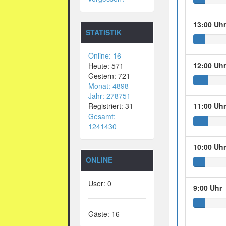
13:00 Uh
STATISTIK
Online: 16
12:00 Uh
Heute: 571
Gestern: 721
Monat: 4898
Jahr: 278751
Registriert: 31
11:00 Uh
Gesamt:
1241430
10:00 Uh
ONLINE
User: 0
9:00 Uhr
Gäste: 16