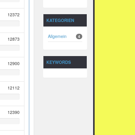
12372
KATEGORIEN
Allgemein
4
12873
KEYWORDS
12900
12112
12390