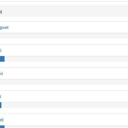
t
ugust
i
ni
i
il