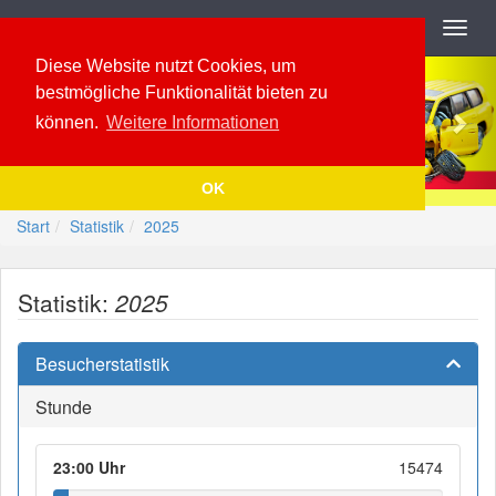
Navigation
Toggl
navig
Previous
Nex
Diese Website nutzt Cookies, um
bestmögliche Funktionalität bieten zu
können.
Weitere Informationen
OK
Start
Statistik
2025
Statistik:
2025
Besucherstatistik
Stunde
23:00 Uhr
15474