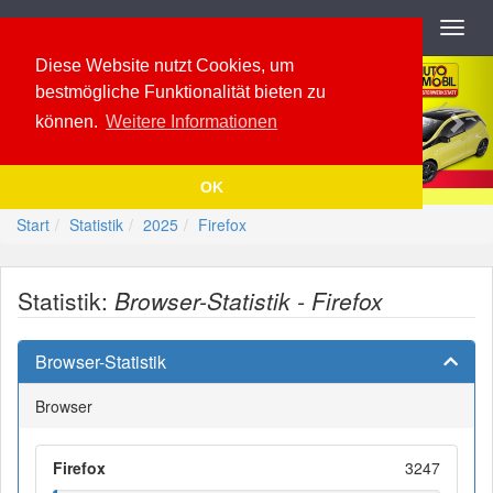
Navigation
Toggl
navig
Previous
Nex
Diese Website nutzt Cookies, um
bestmögliche Funktionalität bieten zu
können.
Weitere Informationen
OK
Start
Statistik
2025
Firefox
Statistik:
Browser-Statistik - Firefox
Browser-Statistik
Browser
Firefox
3247